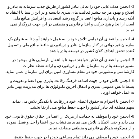
3- انجمن هدف غایی خود را تعالی بنادر کشور از طریق جذب سرمایه به بنادر و
اصلاح و بهبود هر چه بیشتر فعالیت های بندری دانسته و در این راستا با اعتقاد به
آنکه رشد و پایداری منافع اعضا در گروه رشد اقتصادی و افزایش منافع ملی
است از انجام هیچ حرکت و اقدام قانونی و منطقی در این جهت فروگذار نمی
نماید.
4- انجمن و اعضای آن تمامی تلاش خود را به عمل خواهند آورد تا به عنوان یک
سازمان غیر دولتی در کنار سازمان بنادر و دریانوردی حافظ منافع ملی و تسهیل
کننده تحقق اهداف کلان کشور در توسعه بنادر باشند.
5- انجمن و اعضای آن تلاش خواهند نمود تا با انتقال نارسایی های موجود در
مسیر توسعه بنادر به سازمان بنادر و دریانوردی، و ارائه نقطه نظرات
کارشناسی و مشورتی خود در مقام مشاوری امین برای این سازمان عمل نماید.
6- انجمن تلاش خود را جهت اشاعه فرهنگ رقابت پذیری بین اعضا و تقویت و
بسط دانش عمومی بندری و انتقال آخرین تکنولوژی ها برای مدیریت بهتر بنادر
به عمل خواهد اورد .
7- انجمن با احترام به حقوق اعضای خود در رقابت با یکدیگر تلاش می نماید
سهم منطقه ای بنادر کشور را جهت حفظ منافع ملی ارتقا بخشد.
8- انجمن خود را موظف به حمایت از هریک از اعضا در احقاق حقوق قانونی خود
می داند و حتی الامکان تلاش می نماید مناقشات بین اعضا را حل و فصل نموده
و از هیچگونه همکاری قانونی و منطقی مضایقه نماید.
9- انجمن خود را موظف می داند تمام مساعی خود را در جهت حفظ حقوق