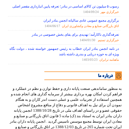
رسوب ۵ میلیون تن کالای اساسی در بنادر؛ تعرفه پایین انبارداری مقصر اصلی
خبرگزاري مهر
1404/09/24
برگزاری مجمع عمومی عادی سالیانه انجمن بنادر ایران
اتاق بازرگانی صنایع و معادن وکشاورزی ایران
1404/06/17
تعرفه‌گذاری ناکارآمد؛ تهدیدی برای بقای بخش خصوصی در بنادر
خبرگزاری تسنیم
1404/01/30
در نامه انجمن بنادر ایران خطاب به رئیس جمهمور خواسته شده ، دولت نگاه
ویژه ای به حوزه دریایی و بندری داشته باشد
ماهنامه ترابران
1403/05/23
به منظور ساماندهی صنعت پایانه داری و حفظ توازن و نظم در عملکرد و
فراهم کردن امکان بهره برداری بیشتر از سرمایه گذاری های انجام شده و
همچنین استفاده از تجربیات علمی و عملی دست اندر کاران و به هنگام
نمودن آن برای نیل به اهداف قانونی و دفاع از منافع مشروع اشخاص
حقوقی عضو و در راستای اهداف ملی در تاریخ 1388/10/28 انجمن پایانه
داران بنادر ایران به استناد بند (ک) ماده 5 قانون اتاق بازرگانی و صنایع و
معادن ایران توسط مجمع موسس تاسیس گردید . انجمن پایانه داران بنادر
ایران تحت شماره 265 در تاریخ 1388/12/03 در اتاق بازرگانی و صنایع و